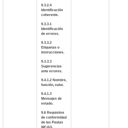
9.3.2.4
Identificación
coherente.
9.3.3.1
Identificación
de errores.
9.3.3.2
Etiquetas o
instrucciones.
9.3.3.3
Sugerencias
ante errores.
9.4.1.2 Nombre,
función, valor.
9.4.1.3
Mensajes de
estado.
9.6 Requisitos
de conformidad
de las Pautas
WCAG.