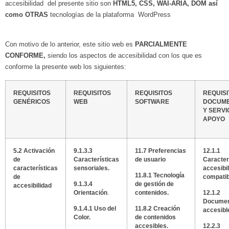
accesibilidad del presente sitio son
HTML5, CSS, WAI-ARIA, DOM así
como OTRAS
tecnologías de la plataforma WordPress
Con motivo de lo anterior, este sitio web e
s
PARCIALMENTE
CONFORME
,
siendo los
aspectos de accesibilidad con los que es
conforme la presente web los siguientes:
REQUISITOS
REQUISITOS
REQUISITOS
REQUIS
GENÉRICOS
WEB
SOFTWARE
DOCUME
Y SERVI
APOYO
5.2 Activación
9.1.3.3
11.7 Preferencias
12.1.1
de
Características
de usuario
Caracter
características
sensoriales.
accesibil
11.8.1 Tecnología
de
compatib
9.1.3.4
de gestión de
accesibilidad
Orientación
.
contenidos.
12.1.2
Documen
9.1.4.1 Uso del
11.8.2 Creación
accesibl
Color.
de contenidos
accesibles.
12.2.3