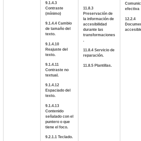
9.1.4.3
Comunic
Contraste
11.8.3
efectiva
(mínimo)
Preservación de
la información de
12.2.4
9.1.4.4 Cambio
accesibilidad
Documen
de tamaño del
durante las
accesibl
texto.
transformaciones
.
9.1.4.10
Reajuste del
11.8.4 Servicio de
texto.
reparación.
9.1.4.11
11.8.5 Plantillas.
Contraste no
textual.
9.1.4.12
Espaciado del
texto.
9.1.4.13
Contenido
señalado con el
puntero o que
tiene el foco.
9.2.1.1 Teclado.